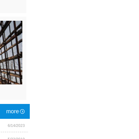
more
6/14/2023