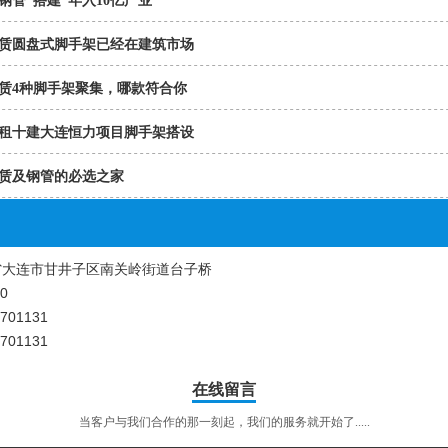
钢管“搭建”年入10亿产业
赁圆盘式脚手架已经在建筑市场
赁4种脚手架聚集，哪款符合你
租十建大连恒力项目脚手架搭设
赁及钢管的必选之家
省大连市甘井子区南关岭街道台子桥
0
701131
701131
在线留言
当客户与我们合作的那一刻起，我们的服务就开始了.....