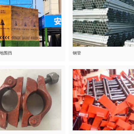
地围挡
钢管