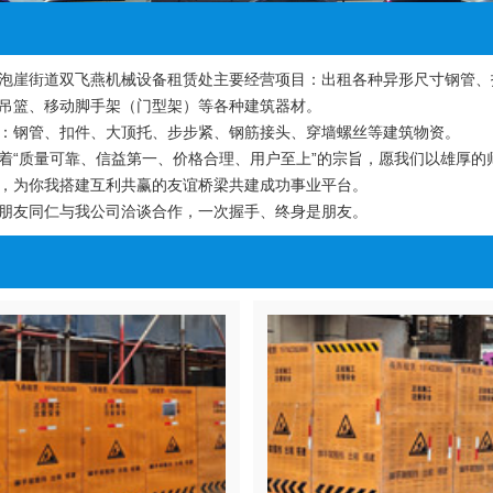
崖街道双飞燕机械设备租赁处主要经营项目：出租各种异形尺寸钢管、
吊篮、移动脚手架（门型架）等各种建筑器材。
钢管、扣件、大顶托、步步紧、钢筋接头、穿墙螺丝等建筑物资。
质量可靠、信益第一、价格合理、用户至上”的宗旨，愿我们以雄厚的
，为你我搭建互利共赢的友谊桥梁共建成功事业平台。
友同仁与我公司洽谈合作，一次握手、终身是朋友。